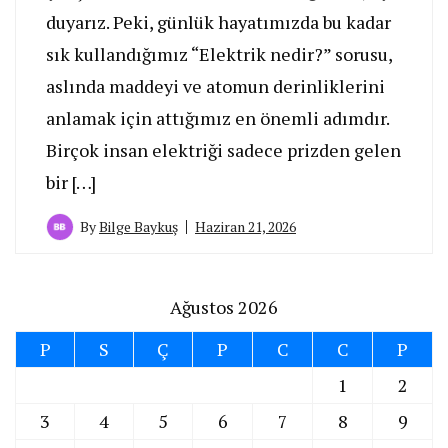
duyarız. Peki, günlük hayatımızda bu kadar
sık kullandığımız “Elektrik nedir?” sorusu,
aslında maddeyi ve atomun derinliklerini
anlamak için attığımız en önemli adımdır.
Birçok insan elektriği sadece prizden gelen
bir […]
By
Bilge Baykuş
Haziran 21, 2026
Ağustos 2026
P
S
Ç
P
C
C
P
1
2
3
4
5
6
7
8
9