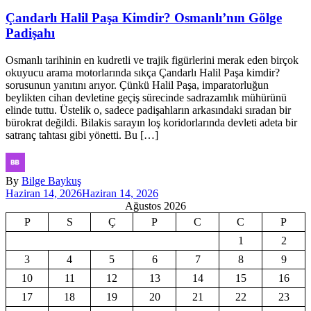
Çandarlı Halil Paşa Kimdir? Osmanlı’nın Gölge
Padişahı
Osmanlı tarihinin en kudretli ve trajik figürlerini merak eden birçok
okuyucu arama motorlarında sıkça Çandarlı Halil Paşa kimdir?
sorusunun yanıtını arıyor. Çünkü Halil Paşa, imparatorluğun
beylikten cihan devletine geçiş sürecinde sadrazamlık mühürünü
elinde tuttu. Üstelik o, sadece padişahların arkasındaki sıradan bir
bürokrat değildi. Bilakis sarayın loş koridorlarında devleti adeta bir
satranç tahtası gibi yönetti. Bu […]
By
Bilge Baykuş
Haziran 14, 2026
Haziran 14, 2026
Ağustos 2026
P
S
Ç
P
C
C
P
1
2
3
4
5
6
7
8
9
10
11
12
13
14
15
16
17
18
19
20
21
22
23