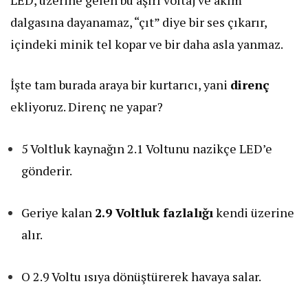
LED, üzerine gelen bu aşırı voltaj ve akım
dalgasına dayanamaz, “çıt” diye bir ses çıkarır,
içindeki minik tel kopar ve bir daha asla yanmaz.
İşte tam burada araya bir kurtarıcı, yani
direnç
ekliyoruz. Direnç ne yapar?
5 Voltluk kaynağın 2.1 Voltunu nazikçe LED’e
gönderir.
Geriye kalan
2.9 Voltluk fazlalığı
kendi üzerine
alır.
O 2.9 Voltu ısıya dönüştürerek havaya salar.