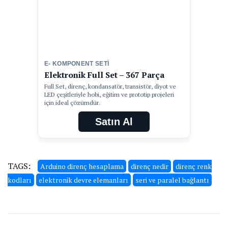
E- KOMPONENT SETI
Elektronik Full Set – 367 Parça
Full Set, direnç, kondansatör, transistör, diyot ve
LED çeşitleriyle hobi, eğitim ve prototip projeleri
için ideal çözümdür.
Satın Al
TAGS:
Arduino direnç hesaplama
direnç nedir
direnç renk
kodları
elektronik devre elemanları
seri ve paralel bağlantı