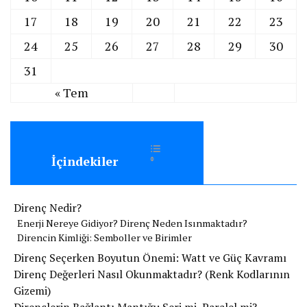
17
18
19
20
21
22
23
24
25
26
27
28
29
30
31
« Tem
Toggle Table of Content
İçindekiler
Direnç Nedir?
​Enerji Nereye Gidiyor? Direnç Neden Isınmaktadır?
​Direncin Kimliği: Semboller ve Birimler
Direnç Seçerken Boyutun Önemi: Watt ve Güç Kavramı
Direnç Değerleri Nasıl Okunmaktadır? (Renk Kodlarının
Gizemi)