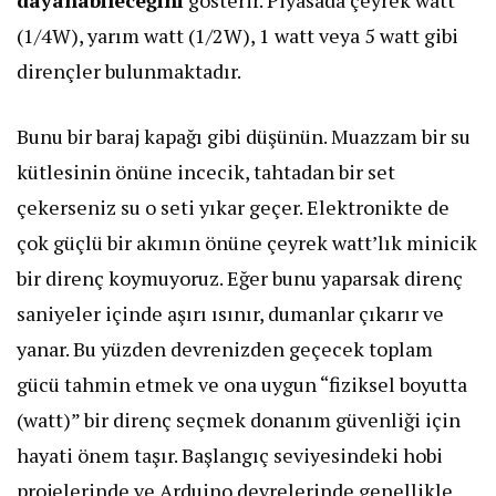
dayanabileceğini
gösterir. Piyasada çeyrek watt
(1/4W), yarım watt (1/2W), 1 watt veya 5 watt gibi
dirençler bulunmaktadır.
​Bunu bir baraj kapağı gibi düşünün. Muazzam bir su
kütlesinin önüne incecik, tahtadan bir set
çekerseniz su o seti yıkar geçer. Elektronikte de
çok güçlü bir akımın önüne çeyrek watt’lık minicik
bir direnç koymuyoruz. Eğer bunu yaparsak direnç
saniyeler içinde aşırı ısınır, dumanlar çıkarır ve
yanar. Bu yüzden devrenizden geçecek toplam
gücü tahmin etmek ve ona uygun “fiziksel boyutta
(watt)” bir direnç seçmek donanım güvenliği için
hayati önem taşır. Başlangıç seviyesindeki hobi
projelerinde ve Arduino devrelerinde genellikle