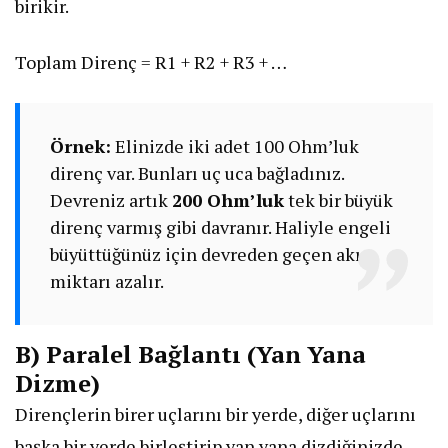
birikir.
Toplam Direnç = R1 + R2 + R3 + …
Örnek:
Elinizde iki adet 100 Ohm’luk
direnç var. Bunları uç uca bağladınız.
Devreniz artık
200 Ohm’luk
tek bir büyük
direnç varmış gibi davranır. Haliyle engeli
büyüttüğünüz için devreden geçen akım
miktarı azalır.
B) Paralel Bağlantı (Yan Yana
Dizme)
Dirençlerin birer uçlarını bir yerde, diğer uçlarını
başka bir yerde birleştirip yan yana dizdiğinizde