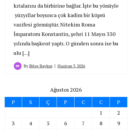
kıtalarını da birbirine bağlar. İşte bu yönüyle
yüzyıllar boyunca çok kadim bir köprü
vazifesi görmüştür. Nitekim Roma
İmparatoru Konstantin, şehri 11 Mayıs 330
yılında başkent yaptı. O günden sonra ise bu
ulu […]
By
Bilge Baykuş
Haziran 3, 2026
Ağustos 2026
P
S
Ç
P
C
C
P
1
2
3
4
5
6
7
8
9